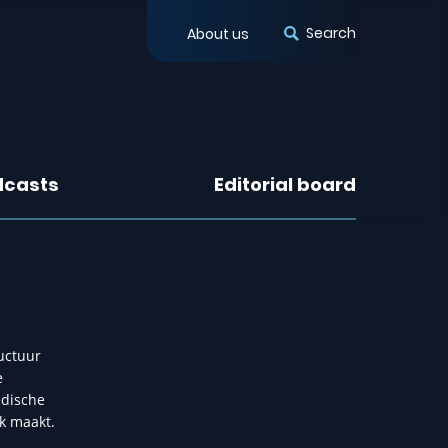
Search
About us
dcasts
Editorial board
uctuur
e
edische
jk maakt.