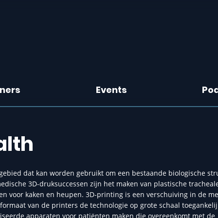
tners
Events
Po
alth
ebied dat kan worden gebruikt om een ​​bestaande biologische str
edische 3D-druksuccessen zijn het maken van plastische tracheal
n voor kaken en heupen. 3D-printing is een verschuiving in de m
 formaat van de printers de technologie op grote schaal toegankeli
iseerde apparaten voor patiënten maken die overeenkomt met de